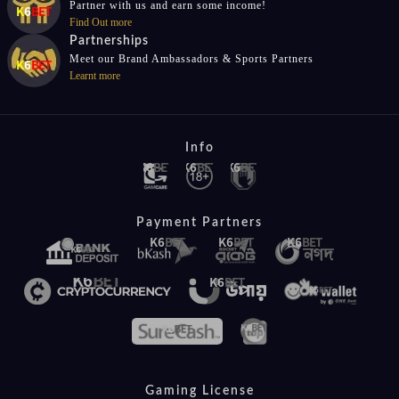
Partner with us and earn some income!
Find Out more
Partnerships
Meet our Brand Ambassadors & Sports Partners
Learnt more
Info
Payment Partners
Gaming License