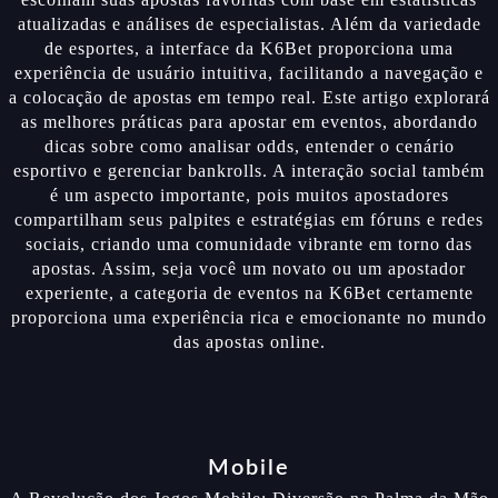
atualizadas e análises de especialistas. Além da variedade
de esportes, a interface da K6Bet proporciona uma
experiência de usuário intuitiva, facilitando a navegação e
a colocação de apostas em tempo real. Este artigo explorará
as melhores práticas para apostar em eventos, abordando
dicas sobre como analisar odds, entender o cenário
esportivo e gerenciar bankrolls. A interação social também
é um aspecto importante, pois muitos apostadores
compartilham seus palpites e estratégias em fóruns e redes
sociais, criando uma comunidade vibrante em torno das
apostas. Assim, seja você um novato ou um apostador
experiente, a categoria de eventos na K6Bet certamente
proporciona uma experiência rica e emocionante no mundo
das apostas online.
Mobile