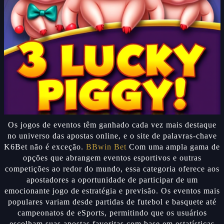
Os jogos de eventos têm ganhado cada vez mais destaque
no universo das apostas online, e o site de palavras-chave
K6Bet não é exceção.
BBwin Bet
Com uma ampla gama de
opções que abrangem eventos esportivos e outras
competições ao redor do mundo, essa categoria oferece aos
apostadores a oportunidade de participar de um
emocionante jogo de estratégia e previsão. Os eventos mais
populares variam desde partidas de futebol e basquete até
campeonatos de eSports, permitindo que os usuários
escolham suas apostas favoritas com base em estatísticas