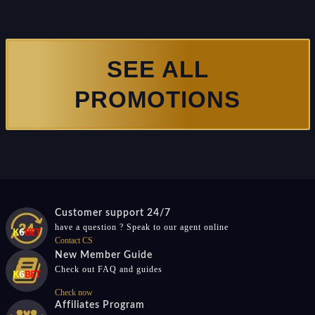
SEE ALL
PROMOTIONS
Customer support 24/7
have a question ? Speak to our agent online
Contact CS
New Member Guide
Check out FAQ and guides
Check now
Affiliates Program