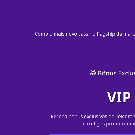
Como o mais novo cassino flagship da marca 
🎁 Bônus Exclu
VIP
Receba bônus exclusivos do Telegra
e códigos promocionai