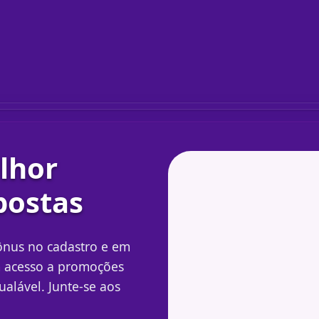
lhor
postas
ônus no cadastro e em
m acesso a promoções
ualável. Junte-se aos