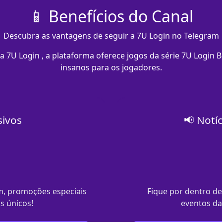
📱 Benefícios do Canal
Descubra as vantagens de seguir a 7U Login no Telegram
7U Login , a plataforma oferece jogos da série 7U Login B
insanos para os jogadores.
sivos
📢 Notí
m, promoções especiais
Fique por dentro d
s únicos!
eventos da