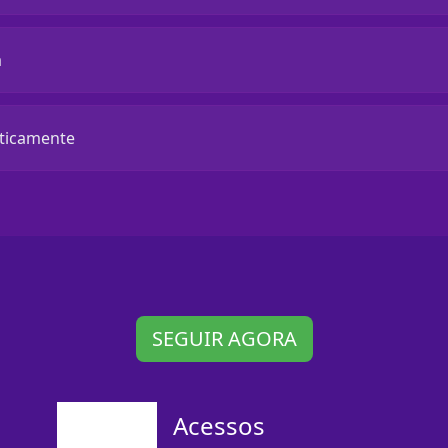
a
aticamente
SEGUIR AGORA
Acessos