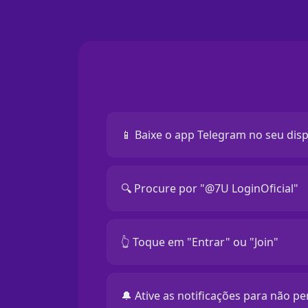
📱 Baixe o app Telegram no seu disp
🔍 Procure por "@7U LoginOficial"
👆 Toque em "Entrar" ou "Join"
🔔 Ative as notificações para não p