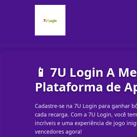
📱 7U Login A Me
Plataforma de A
Cadastre-se na 7U Login para ganhar b
cada recarga. Com a 7U Login, você te
incríveis e uma experiência de jogo inig
vencedores agora!