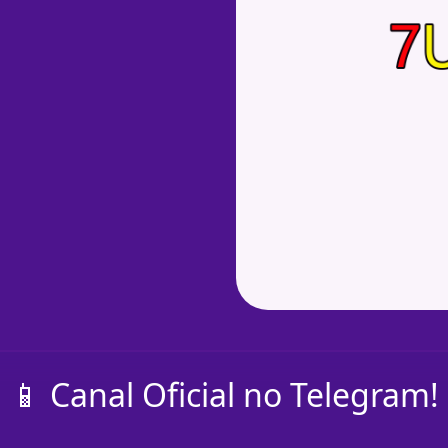
📱 Canal Oficial no Telegram!