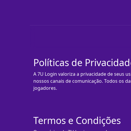
Políticas de Privacida
A 7U Login valoriza a privacidade de seus 
nossos canais de comunicação. Todos os dad
jogadores.
Termos e Condições