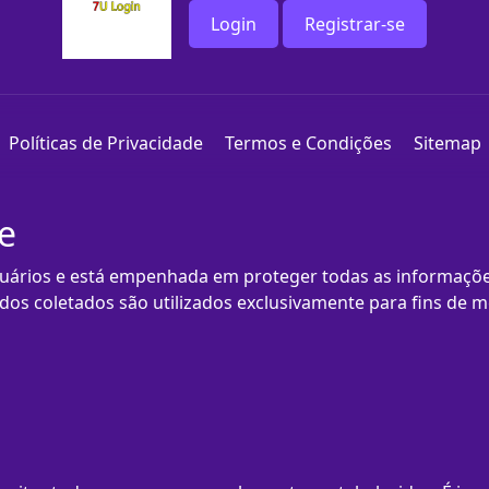
Login
Registrar-se
Políticas de Privacidade
Termos e Condições
Sitemap
de
usuários e está empenhada em proteger todas as informaçõe
os coletados são utilizados exclusivamente para fins de m