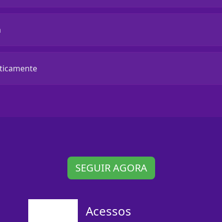
a
aticamente
SEGUIR AGORA
Acessos