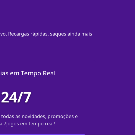
vo. Recargas rápidas, saques ainda mais
cias em Tempo Real
24/7
e todas as novidades, promoções e
a 7Jogos em tempo real!