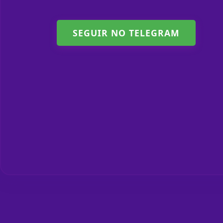
SEGUIR NO TELEGRAM