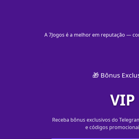
A 7Jogos é a melhor em reputação — com
🎁 Bônus Exclu
VIP
Receba bônus exclusivos do Telegra
e códigos promocionai