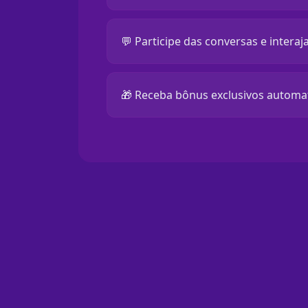
💬 Participe das conversas e interaj
🎁 Receba bônus exclusivos autom