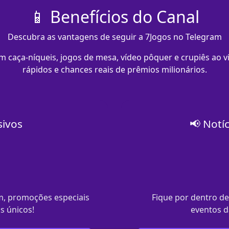
📱 Benefícios do Canal
Descubra as vantagens de seguir a 7Jogos no Telegram
 caça-níqueis, jogos de mesa, vídeo pôquer e crupiês ao vi
rápidos e chances reais de prêmios milionários.
sivos
📢 Notí
m, promoções especiais
Fique por dentro d
s únicos!
eventos d