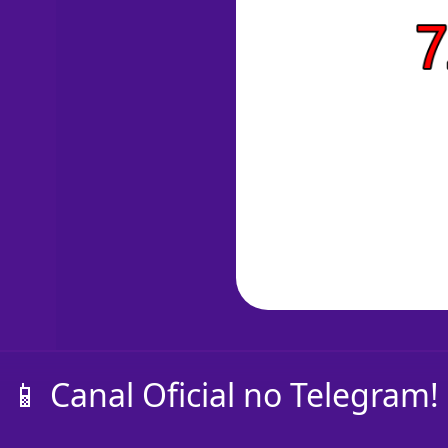
📱 Canal Oficial no Telegram!