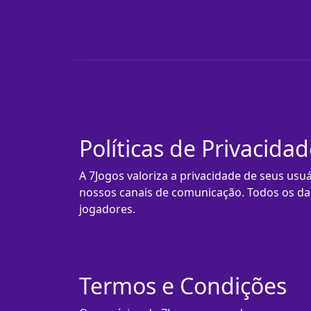
Políticas de Privacida
A 7Jogos valoriza a privacidade de seus us
nossos canais de comunicação. Todos os dad
jogadores.
Termos e Condições