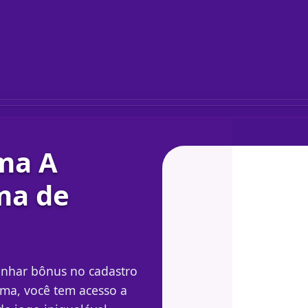
rma A
ma de
anhar bônus no cadastro
rma, você tem acesso a