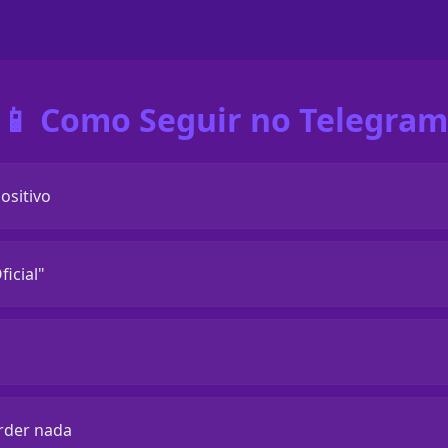
📱 Como Seguir no Telegram
ositivo
icial"
erder nada