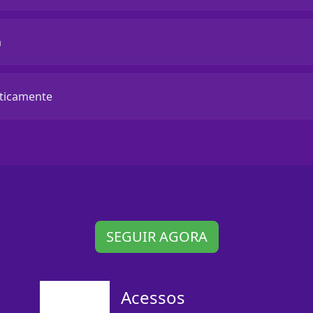
a
aticamente
SEGUIR AGORA
Acessos