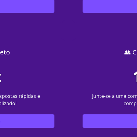
reto
👥 
t
espostas rápidas e
Junte-se a uma com
lizado!
compa
e