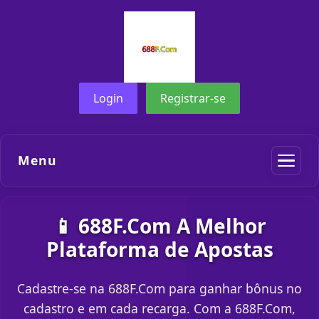
Login
Registrar-se
Menu
📱 688F.Com A Melhor
Plataforma de Apostas
Cadastre-se na 688F.Com para ganhar bônus no
cadastro e em cada recarga. Com a 688F.Com,