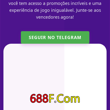
você tem acesso a promoções incríveis e uma
experiência de jogo inigualável. Junte-se aos
vencedores agora!
SEGUIR NO TELEGRAM