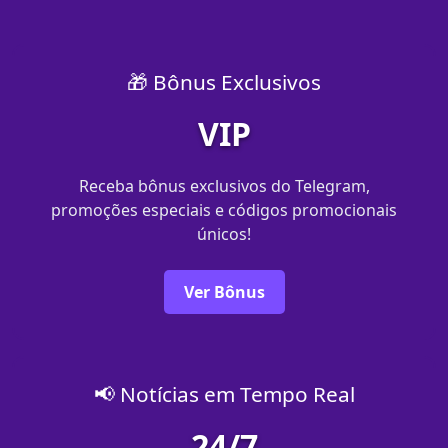
🎁 Bônus Exclusivos
VIP
Receba bônus exclusivos do Telegram,
promoções especiais e códigos promocionais
únicos!
Ver Bônus
📢 Notícias em Tempo Real
24/7