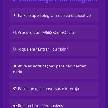
📱 Baixe o app Telegram no seu dispositivo
🔍 Procure por "@688F.ComOficial"
👆 Toque em "Entrar" ou "Join"
🔔 Ative as notificações para não perder
nada
💬 Participe das conversas e interaja
🎁 Receba bônus exclusivos