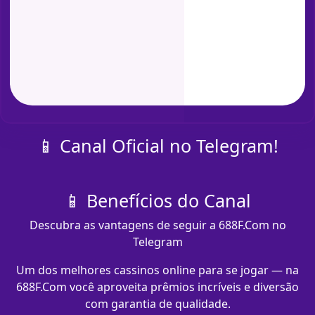
📱 Canal Oficial no Telegram!
📱 Benefícios do Canal
Descubra as vantagens de seguir a 688F.Com no
Telegram
Um dos melhores cassinos online para se jogar — na
688F.Com você aproveita prêmios incríveis e diversão
com garantia de qualidade.