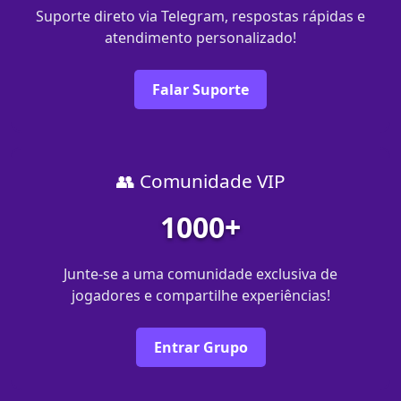
Suporte direto via Telegram, respostas rápidas e
atendimento personalizado!
Falar Suporte
👥 Comunidade VIP
1000+
Junte-se a uma comunidade exclusiva de
jogadores e compartilhe experiências!
Entrar Grupo