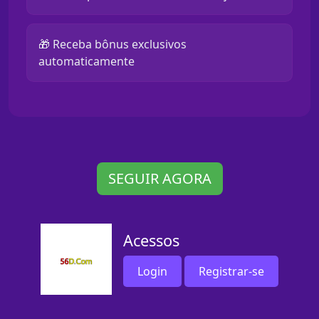
🎁 Receba bônus exclusivos
automaticamente
SEGUIR AGORA
Acessos
Login
Registrar-se