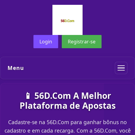
Login
Registrar-se
Menu
📱 56D.Com A Melhor
Plataforma de Apostas
Cadastre-se na 56D.Com para ganhar bônus no
cadastro e em cada recarga. Com a 56D.Com, você