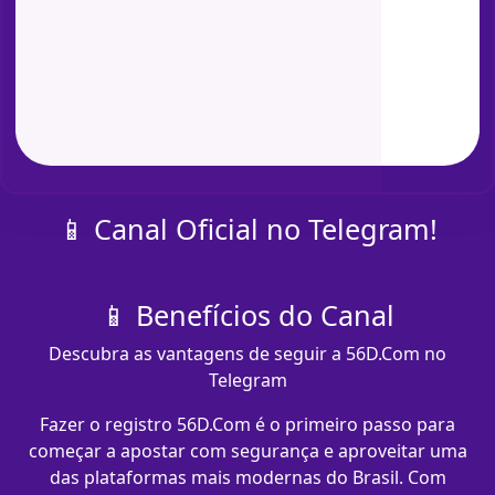
📱 Canal Oficial no Telegram!
📱 Benefícios do Canal
Descubra as vantagens de seguir a 56D.Com no
Telegram
Fazer o registro 56D.Com é o primeiro passo para
começar a apostar com segurança e aproveitar uma
das plataformas mais modernas do Brasil. Com