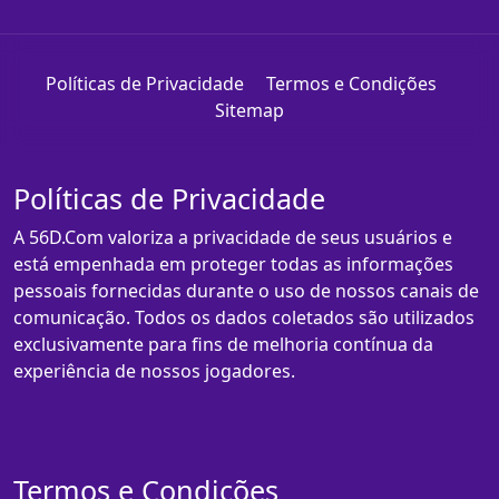
Políticas de Privacidade
Termos e Condições
Sitemap
Políticas de Privacidade
A 56D.Com valoriza a privacidade de seus usuários e
está empenhada em proteger todas as informações
pessoais fornecidas durante o uso de nossos canais de
comunicação. Todos os dados coletados são utilizados
exclusivamente para fins de melhoria contínua da
experiência de nossos jogadores.
Termos e Condições