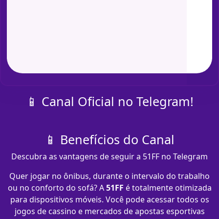
📱 Canal Oficial no Telegram!
📱 Benefícios do Canal
Descubra as vantagens de seguir a 51FF no Telegram
Quer jogar no ônibus, durante o intervalo do trabalho
ou no conforto do sofá? A
51FF
é totalmente otimizada
para dispositivos móveis. Você pode acessar todos os
jogos de cassino e mercados de apostas esportivas