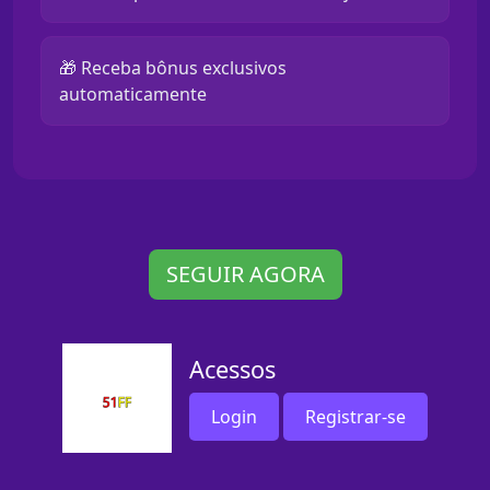
🎁 Receba bônus exclusivos
automaticamente
SEGUIR AGORA
Acessos
Login
Registrar-se