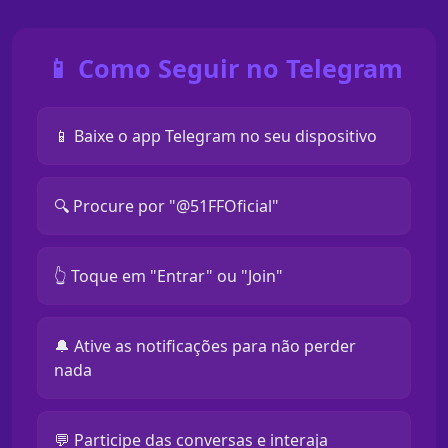
📱 Como Seguir no Telegram
📱 Baixe o app Telegram no seu dispositivo
🔍 Procure por "@51FFOficial"
👆 Toque em "Entrar" ou "Join"
🔔 Ative as notificações para não perder
nada
💬 Participe das conversas e interaja