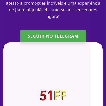
acesso a promoções incríveis e uma experiência
de jogo inigualável. Junte-se aos vencedores
agora!
SEGUIR NO TELEGRAM