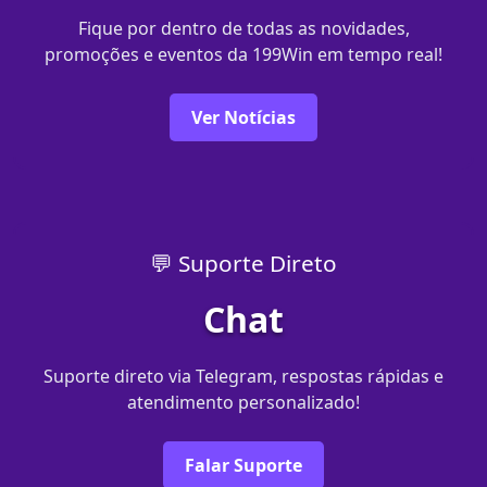
Fique por dentro de todas as novidades,
promoções e eventos da 199Win em tempo real!
Ver Notícias
💬 Suporte Direto
Chat
Suporte direto via Telegram, respostas rápidas e
atendimento personalizado!
Falar Suporte