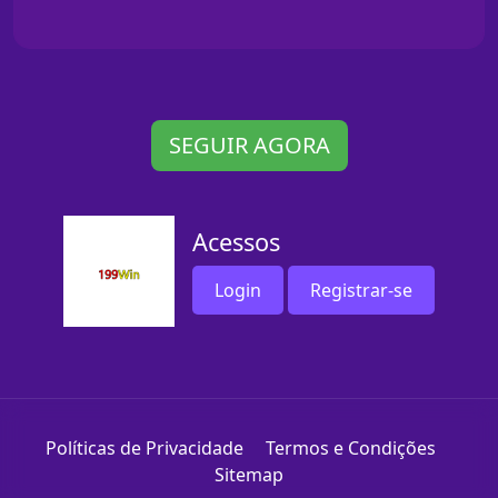
SEGUIR AGORA
Acessos
Login
Registrar-se
Políticas de Privacidade
Termos e Condições
Sitemap