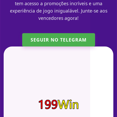
tem acesso a promoções incríveis e uma
experiência de jogo inigualável. Junte-se aos
vencedores agora!
SEGUIR NO TELEGRAM